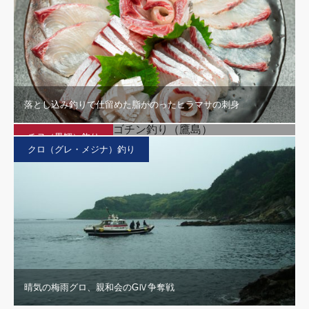
落とし込み釣りで仕留めた脂がのったヒラマサの刺身
盆休み、大雨のダゴチン釣り（鷹島）
チヌ（黒鯛）釣り
クロ（グレ・メジナ）釣り
晴気の梅雨グロ、親和会のGⅣ争奪戦