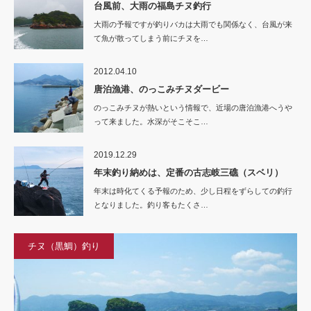
台風前、大雨の福島チヌ釣行
大雨の予報ですが釣りバカは大雨でも関係なく、台風が来
て魚が散ってしまう前にチヌを…
2012.04.10
唐泊漁港、のっこみチヌダービー
のっこみチヌが熱いという情報で、近場の唐泊漁港へうや
って来ました。水深がそこそこ…
2019.12.29
年末釣り納めは、定番の古志岐三礁（スベリ）
年末は時化てくる予報のため、少し日程をずらしての釣行
となりました。釣り客もたくさ…
チヌ（黒鯛）釣り