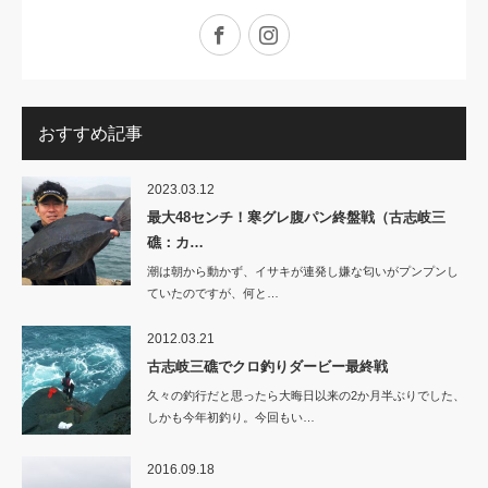
Facebook
Instagram
おすすめ記事
2023.03.12
最大48センチ！寒グレ腹パン終盤戦（古志岐三
礁：カ…
潮は朝から動かず、イサキが連発し嫌な匂いがプンプンし
ていたのですが、何と…
2012.03.21
古志岐三礁でクロ釣りダービー最終戦
久々の釣行だと思ったら大晦日以来の2か月半ぶりでした、
しかも今年初釣り。今回もい…
2016.09.18