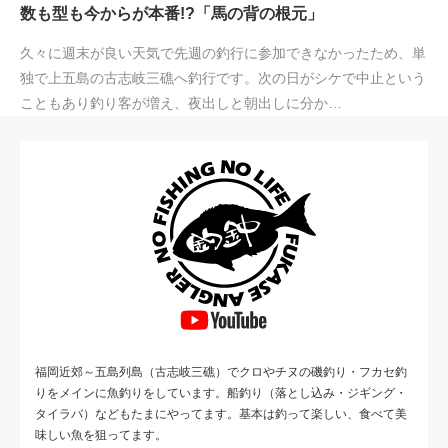
数も型も今からが本番!?「馬の背の根元」
久々に週末が良い天気で先週の釣行に参加できなかったため、単
独で上五島の古志岐三礁へ釣行です。次の日がシケで中止という
こともあり釣り客が増え、夜出しと朝出しに分か…
福岡近郊～五島列島（古志岐三礁）でクロやチヌの磯釣り・フカセ釣
りをメインに魚釣りをしています。船釣り（落とし込み・ジギング・
タイラバ）などもたまにやってます。基本は釣って楽しい、食べて美
味しい魚を狙ってます。