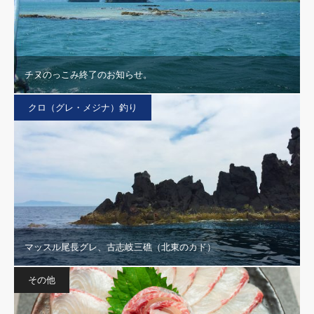
チヌのっこみ終了のお知らせ。
クロ（グレ・メジナ）釣り
マッスル尾長グレ、古志岐三礁（北東のカド）
その他