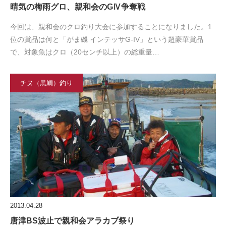
晴気の梅雨グロ、親和会のGⅣ争奪戦
今回は、親和会のクロ釣り大会に参加することになりました。1
位の賞品は何と「がま磯 インテッサG-IV」という超豪華賞品
で、対象魚はクロ（20センチ以上）の総重量…
チヌ（黒鯛）釣り
2013.04.28
唐津BS波止で親和会アラカブ祭り