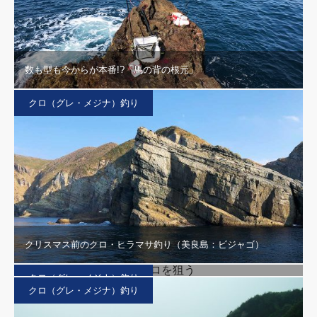
数も型も今からが本番!?「馬の背の根元」
クロ（グレ・メジナ）釣り
クリスマス前のクロ・ヒラマサ釣り（美良島：ビジャゴ）
白瀬灯台で産卵直後のクロを狙う
クロ（グレ・メジナ）釣り
クロ（グレ・メジナ）釣り