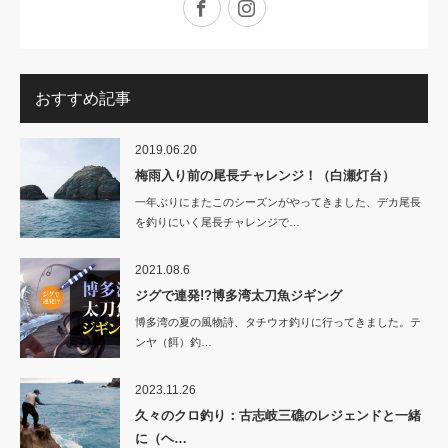
おすすめ記事
2019.06.20
梅雨入り前の尾長チャレンジ！（白瀬灯台）
一年ぶりにまたこのシーズンがやってきました、デカ尾長
を釣りにいく尾長チャレンジで…
2021.08.6
ジグで連発!?博多湾太刀魚ジギング
博多湾の夏の風物詩、タチウオ釣りに行ってきました。テ
ンヤ（餌）釣…
2023.11.26
久々のクロ釣り：古志岐三礁のレジェンドと一緒
に（ヘ…