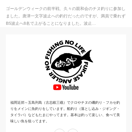
ゴールデンウィークの前半戦、久々の親和会のチヌ釣りに参加し
ました。唐津一文字波止への釣行だったのですが、満員で乗れず
BS波止へ8名で上がることになりました。波止…
福岡近郊～五島列島（古志岐三礁）でクロやチヌの磯釣り・フカセ釣
りをメインに魚釣りをしています。船釣り（落とし込み・ジギング・
タイラバ）などもたまにやってます。基本は釣って楽しい、食べて美
味しい魚を狙ってます。
Facebook
Instagram