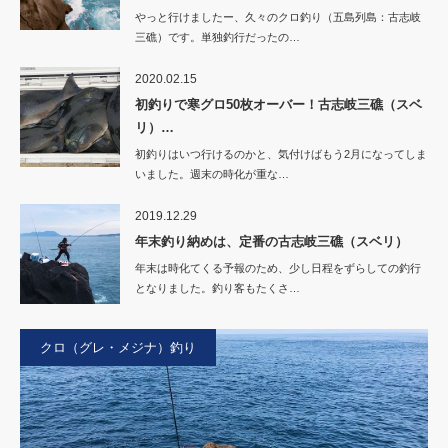
やっと行けましたー、久々のクロ釣り（五島列島：古志岐
三礁）です。単独釣行だったの…
2020.02.15
初釣りで寒グロ50枚オーバー！古志岐三礁（スベ
リ）…
初釣りはいつ行けるのかと、気付けばもう2月になってしま
いました。週末の時化が重な…
2019.12.29
年末釣り納めは、定番の古志岐三礁（スベリ）
年末は時化てくる予報のため、少し日程をずらしての釣行
となりました。釣り客もたくさ…
クロ（グレ・メジナ）釣り