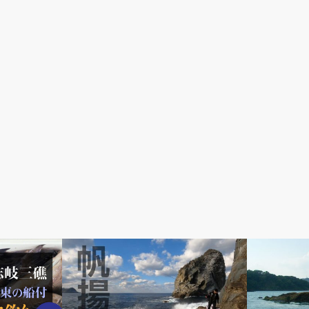
クロ（グレ・メジナ）釣り
チヌ（黒鯛