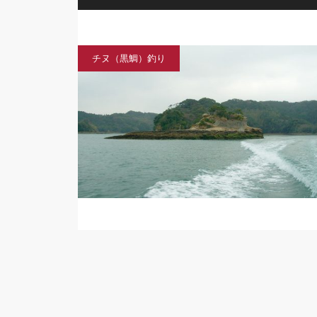
チヌ（黒鯛）釣り