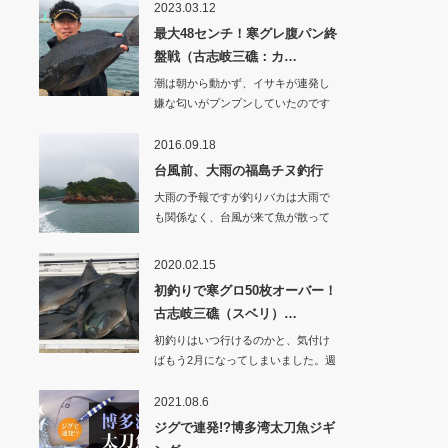
2023.03.12
最大48センチ！寒グレ腹パン終
盤戦（古志岐三礁：カ…
潮は朝から動かず、イサキが連発し
嫌な匂いがプンプンしていたのです
が、何と…
2016.09.18
台風前、大雨の福島チヌ釣行
大雨の予報ですが釣りバカは大雨で
も関係なく、台風が来て魚が散って
しまう前にチヌを…
2020.02.15
初釣りで寒グロ50枚オーバー！
古志岐三礁（スベリ）…
初釣りはいつ行けるのかと、気付け
ばもう2月になってしまいました。週
末の時化が重な…
2021.08.6
ジグで連発!?博多湾太刀魚ジギ