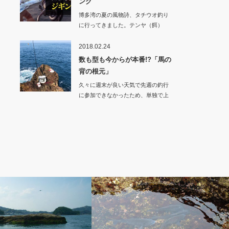
ング
博多湾の夏の風物詩、タチウオ釣り
に行ってきました。テンヤ（餌）
釣…
2018.02.24
数も型も今からが本番!?「馬の
背の根元」
久々に週末が良い天気で先週の釣行
に参加できなかったため、単独で上
五島の古志岐三礁…
）釣り
クロ（グレ・メジナ）釣り