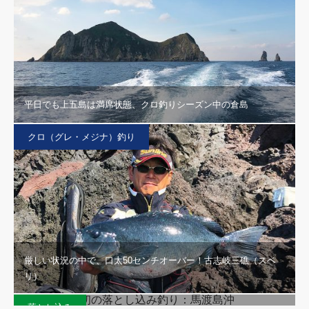
平日でも上五島は満席状態、クロ釣りシーズン中の倉島
クロ（グレ・メジナ）釣り
厳しい状況の中で、口太50センチオーバー！古志岐三礁（スベ
リ）
今シーズン初の落とし込み釣り：馬渡島沖
落とし込み