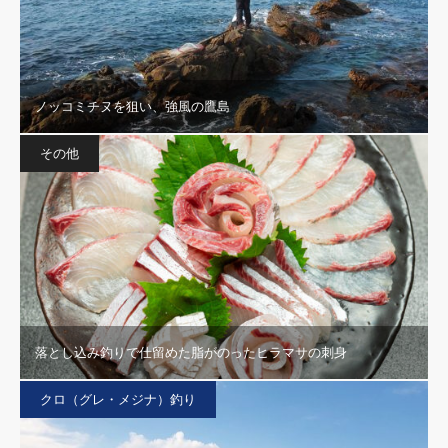
ノッコミチヌを狙い、強風の鷹島
その他
落とし込み釣りで仕留めた脂がのったヒラマサの刺身
クロ（グレ・メジナ）釣り