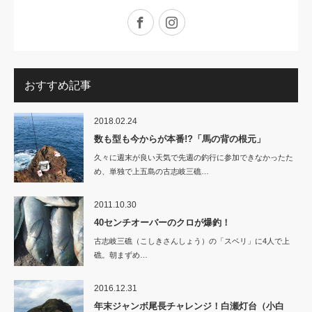
Facebook
Instagram
おすすめ記事
2018.02.24
数も型も今からが本番!?「馬の背の根元」
久々に週末が良い天気で先週の釣行に参加できなかったた
め、単独で上五島の古志岐三礁…
2011.10.30
40センチオーバーのクロが爆釣！
古志岐三礁（こしきさんしょう）の「スベリ」に4人で上
礁。朝まずめ…
2016.12.31
年末ジャンボ尾長チャレンジ！白瀬灯台（小白