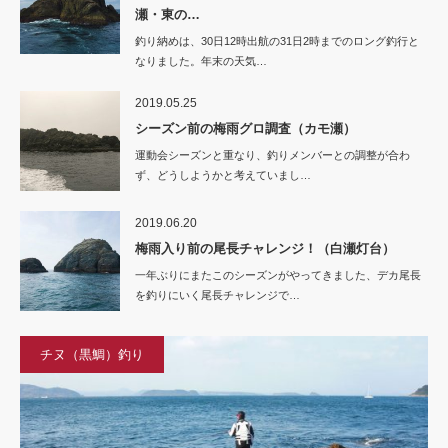
瀬・東の…
釣り納めは、30日12時出航の31日2時までのロング釣行と
なりました。年末の天気…
2019.05.25
シーズン前の梅雨グロ調査（カモ瀬）
運動会シーズンと重なり、釣りメンバーとの調整が合わ
ず、どうしようかと考えていまし…
2019.06.20
梅雨入り前の尾長チャレンジ！（白瀬灯台）
一年ぶりにまたこのシーズンがやってきました、デカ尾長
を釣りにいく尾長チャレンジで…
チヌ（黒鯛）釣り