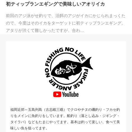
初ティップランエギングで美味しいアオリイカ
前回のアジ泳がせ釣りで、活餌のアジがイカにかじられまっくた
ので、今度はそのイカをターゲットに初ティップランエギング。
アタリが渋くて難しかったですが、合わ…
福岡近郊～五島列島（古志岐三礁）でクロやチヌの磯釣り・フカセ釣
りをメインに魚釣りをしています。船釣り（落とし込み・ジギング・
タイラバ）などもたまにやってます。基本は釣って楽しい、食べて美
味しい魚を狙ってます。