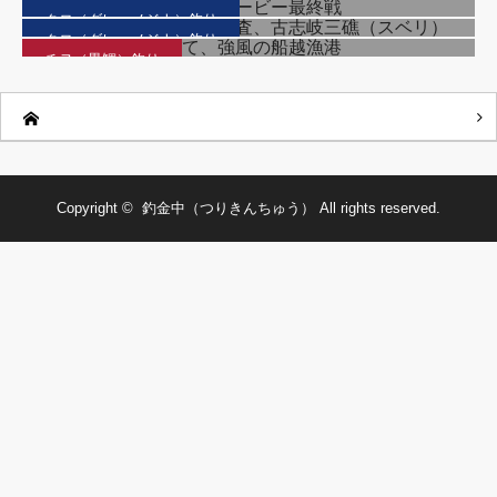
シーズン前のクロ釣り調査、古志岐三礁（スベリ）
クロ（グレ・メジナ）釣り
チヌの顔が見たくて、強風の船越漁港
クロ（グレ・メジナ）釣り
チヌ（黒鯛）釣り
Copyright ©
釣金中（つりきんちゅう）
All rights reserved.