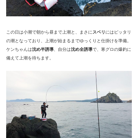
この日は小潮で朝から昼まで上潮と、まさに
スベリ
にはピッタリ
の潮となっており、上潮が始まるまでゆっくりと仕掛けを準備。
ケンちゃんは
沈め半誘導
、自分は
沈め全誘導
で、寒グロの爆釣に
備えて上潮を待ちます。