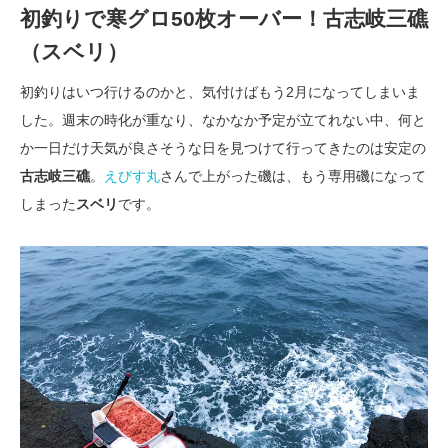
初釣りで寒グロ50枚オーバー！古志岐三礁
（スベリ）
初釣りはいつ行けるのかと、気付けばもう2月になってしまいま
した。週末の時化が重なり、なかなか予定が立てれない中、何と
か一日だけ天気が良さそうな日を見つけて行ってきたのは安定の
古志岐三礁
。
えびす丸
さんで上がった磯は、もう専用磯になって
しまった
スベリ
です。