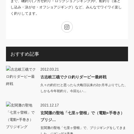
まで、磯釣り(フカセ釣り・ロックショアジギング)や、船釣り（落と
し込み・泳がせ・オフショアジギング）など、みんなでワイワイ楽し
く釣りしてます。
Instagram
おすすめ記事
2012.03.21
古志岐三礁でクロ釣りダービー最終戦
久々の釣行だと思ったら大晦日以来の2か月半ぶりでした、
しかも今年初釣り。今回もい…
2021.12.17
玄関灘の聖地「七里ヶ曽根」で（電動+手巻き）
ブリジ…
玄関灘の聖地「七里ヶ曽根」で、ブリジギングをしてきま
した。ジギングは手巻…