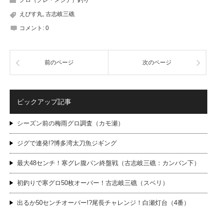
クロ（グレ・メジナ）釣り
えびす丸
,
古志岐三礁
コメント:
0
前のページ
次のページ
ピックアップ記事
シーズン前の梅雨グロ調査（カモ瀬）
ジグで連発!?博多湾太刀魚ジギング
最大48センチ！寒グレ腹パン終盤戦（古志岐三礁：カンバン下）
初釣りで寒グロ50枚オーバー！古志岐三礁（スベリ）
出るか50センチオーバー!?尾長チャレンジ！白瀬灯台（4番）