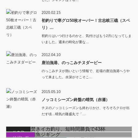
2020.02.15
初釣りで寒グロ50枚オーバー！古志岐三礁（スベ
リ）…
初釣りはいつ行けるのかと、気付けばもう2月になってしま
いました。週末の時化が重な…
2012.04.10
唐泊漁港、のっこみチヌダービー
のっこみチヌが熱いという情報で、近場の唐泊漁港へうや
って来ました。水深がそこそこ…
2015.05.10
ノッコミシーズン終盤の晴気（赤瀬）
チヌのノッコミシーズンも終わりかけ、そろそろクロが出
だす頃…晴気の隆盛丸で「…
近場の夜焚きイカ釣り、短時間勝負で43杯
博多湾太刀魚ジギング
その他
古志岐三礁でクロ釣りダービー最終戦
ジギング