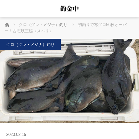
ホーム
クロ（グレ・メジナ）釣り
初釣りで寒グロ50枚オーバ
ー！古志岐三礁（スベリ）
クロ（グレ・メジナ）釣り
2020.02.15