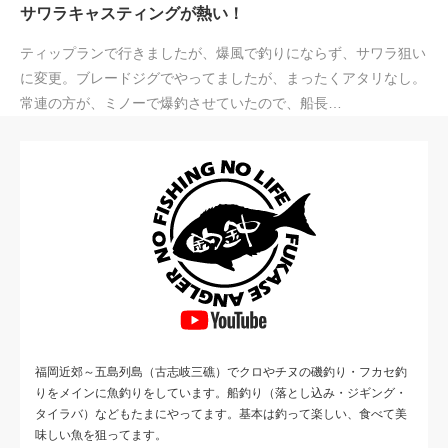
サワラキャスティングが熱い！
ティップランで行きましたが、爆風で釣りにならず、サワラ狙い
に変更。ブレードジグでやってましたが、まったくアタリなし。
常連の方が、ミノーで爆釣させていたので、船長…
福岡近郊～五島列島（古志岐三礁）でクロやチヌの磯釣り・フカセ釣
りをメインに魚釣りをしています。船釣り（落とし込み・ジギング・
タイラバ）などもたまにやってます。基本は釣って楽しい、食べて美
味しい魚を狙ってます。