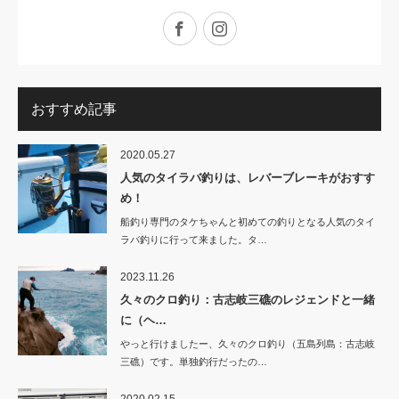
Facebook
Instagram
おすすめ記事
2020.05.27
人気のタイラバ釣りは、レバーブレーキがおすす
め！
船釣り専門のタケちゃんと初めての釣りとなる人気のタイ
ラバ釣りに行って来ました。タ…
2023.11.26
久々のクロ釣り：古志岐三礁のレジェンドと一緒
に（ヘ…
やっと行けましたー、久々のクロ釣り（五島列島：古志岐
三礁）です。単独釣行だったの…
2020.02.15