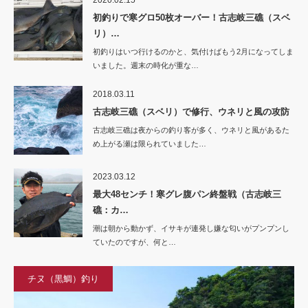
初釣りで寒グロ50枚オーバー！古志岐三礁（スベ
リ）…
初釣りはいつ行けるのかと、気付けばもう2月になってしま
いました。週末の時化が重な…
2018.03.11
古志岐三礁（スベリ）で修行、ウネリと風の攻防
古志岐三礁は夜からの釣り客が多く、ウネリと風があるた
め上がる瀬は限られていました…
2023.03.12
最大48センチ！寒グレ腹パン終盤戦（古志岐三
礁：カ…
潮は朝から動かず、イサキが連発し嫌な匂いがプンプンし
ていたのですが、何と…
チヌ（黒鯛）釣り