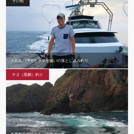
その他
小呂島の沖でヒラマサ狙いの落とし込み釣り
チヌ（黒鯛）釣り