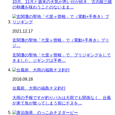
10月、11月と週末の天気が悪い日が続き、古志岐三礁
の秋磯を味わうことのないまま…
2021.12.17
玄関灘の聖地「七里ヶ曽根」で（電動+手巻き）ブリ
ジ…
玄関灘の聖地「七里ヶ曽根」で、ブリジギングをして
きました。ジギングは手巻…
2016.09.18
台風前、大雨の福島チヌ釣行
大雨の予報ですが釣りバカは大雨でも関係なく、台風
が来て魚が散ってしまう前にチヌを…