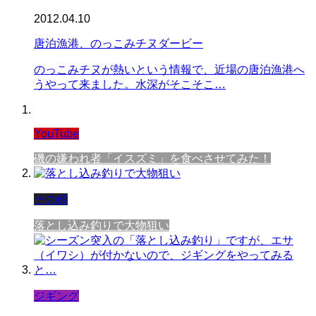
2012.04.10
唐泊漁港、のっこみチヌダービー
のっこみチヌが熱いという情報で、近場の唐泊漁港へ
うやって来ました。水深がそこそこ…
YouTube
磯の嫌われ者「イスズミ」を食べさせてみた！
その他
落とし込み釣りで大物狙い
ジギング