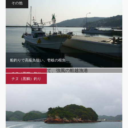
その他
船釣りで高級魚狙い、壱岐の根魚
チヌの顔が見たくて、強風の船越漁港
チヌ（黒鯛）釣り
チヌ（黒鯛）釣り