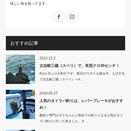
味しい魚を狙ってます。
Facebook
Instagram
おすすめ記事
2012.12.2
古志岐三礁（スベリ）で、良型クロ49センチ！
約1か月ぶりの釣行です。前日のウネリも残る中、えびす丸
で古志岐三礁（スベリ）へ4…
2020.05.27
人気のタイラバ釣りは、レバーブレーキがおすす
め！
船釣り専門のタケちゃんと初めての釣りとなる人気のタイ
ラバ釣りに行って来ました。タ…