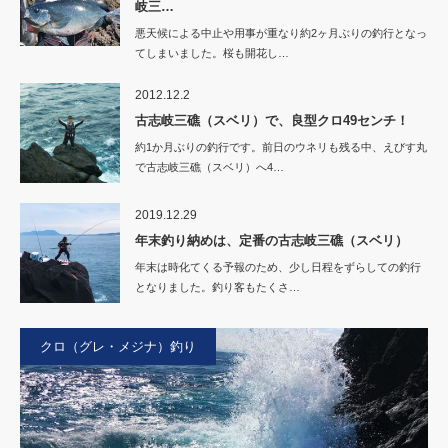
岐三…
悪天候による中止や用事が重なり約2ヶ月ぶりの釣行となっ
てしまいました。桜も開花し…
2012.12.2
古志岐三礁（スベリ）で、良型クロ49センチ！
約1か月ぶりの釣行です。前日のウネリも残る中、えびす丸
で古志岐三礁（スベリ）へ4…
2019.12.29
年末釣り納めは、定番の古志岐三礁（スベリ）
年末は時化てくる予報のため、少し日程をずらしての釣行
となりました。釣り客もたくさ…
クロ（グレ・メジナ）釣り