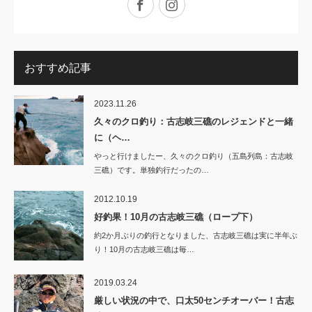
おすすめ記事
2023.11.26
久々のクロ釣り：古志岐三礁のレジェンドと一緒
に（ヘ…
やっと行けましたー、久々のクロ釣り（五島列島：古志岐
三礁）です。単独釣行だったの…
2012.10.19
好釣果！10月の古志岐三礁（ロープ下）
約2か月ぶりの釣行となりました、古志岐三礁は実に半年ぶ
り！10月の古志岐三礁は毎…
2019.03.24
厳しい状況の中で、口太50センチオーバー！古志