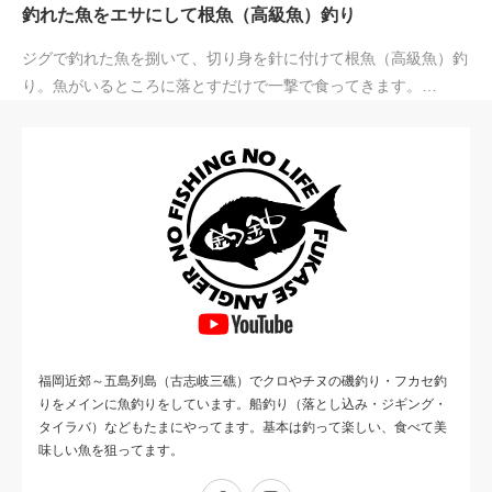
釣れた魚をエサにして根魚（高級魚）釣り
ジグで釣れた魚を捌いて、切り身を針に付けて根魚（高級魚）釣
り。魚がいるところに落とすだけで一撃で食ってきます。…
福岡近郊～五島列島（古志岐三礁）でクロやチヌの磯釣り・フカセ釣
りをメインに魚釣りをしています。船釣り（落とし込み・ジギング・
タイラバ）などもたまにやってます。基本は釣って楽しい、食べて美
味しい魚を狙ってます。
Facebook
Instagram