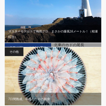
マスターモデルⅡで梅雨グロ、まさかの爆風16メートル！（相瀬
灯台）
シーズン前の古志岐三礁、北東のカドの尾長
クロ（グレ・メジナ）釣り
その他
7日間熟成、年越しクロの刺身