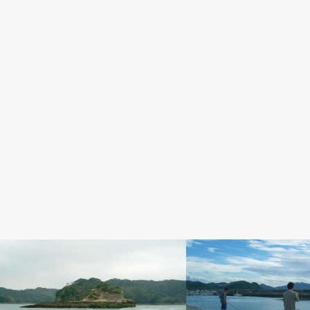
チヌ（黒鯛）釣り
その他