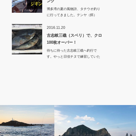
ング
博多湾の夏の風物詩、タチウオ釣り
に行ってきました。テンヤ（餌）
釣…
2016.11.20
古志岐三礁（スベリ）で、クロ
100枚オーバー！
待ちに待った古志岐三礁へ釣行で
す。やっと日頃チヌで練習していた
成果を発揮する機会…
・メジナ）釣り
クロ（グレ・メジナ）釣り