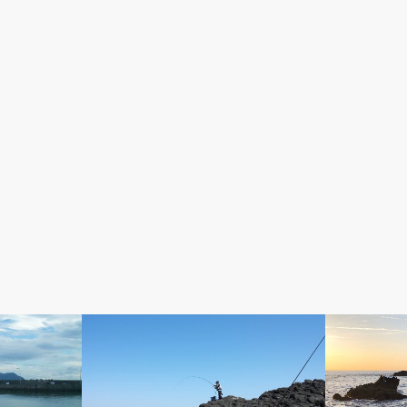
チヌ（黒鯛）釣り
クロ（グレ