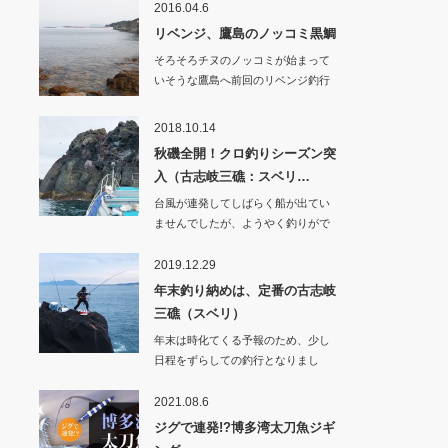
2016.04.6
リベンジ、鷹島のノッコミ黒鯛
そろそろチヌのノッコミが始まって
いそうな鷹島へ前回のリベンジ釣行
です。船長のおす…
2018.10.14
秋磯全開！クロ釣りシーズン突
入（古志岐三礁：スベリ…
台風が連発してしばらく船が出てい
ませんでしたが、ようやく釣りがで
きそうな天気にな…
2019.12.29
年末釣り納めは、定番の古志岐
三礁（スベリ）
年末は時化てくる予報のため、少し
日程をずらしての釣行となりまし
た。釣り客もたくさ…
2021.08.6
ジグで連発!?博多湾太刀魚ジギ