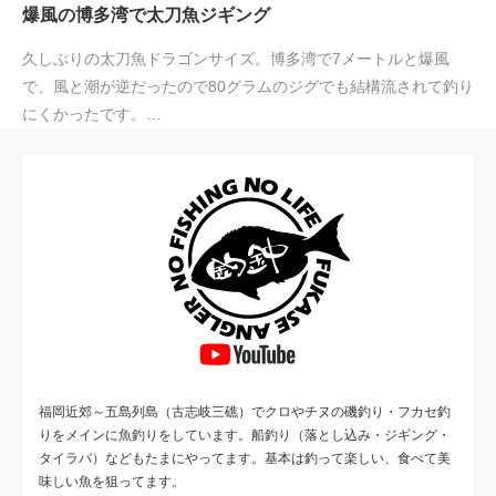
爆風の博多湾で太刀魚ジギング
久しぶりの太刀魚ドラゴンサイズ。博多湾で7メートルと爆風
で、風と潮が逆だったので80グラムのジグでも結構流されて釣り
にくかったです。…
福岡近郊～五島列島（古志岐三礁）でクロやチヌの磯釣り・フカセ釣
りをメインに魚釣りをしています。船釣り（落とし込み・ジギング・
タイラバ）などもたまにやってます。基本は釣って楽しい、食べて美
味しい魚を狙ってます。