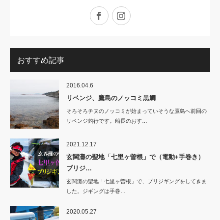
Facebook
Instagram
おすすめ記事
2016.04.6
リベンジ、鷹島のノッコミ黒鯛
そろそろチヌのノッコミが始まっていそうな鷹島へ前回の
リベンジ釣行です。船長のおす…
2021.12.17
玄関灘の聖地「七里ヶ曽根」で（電動+手巻き）
ブリジ…
玄関灘の聖地「七里ヶ曽根」で、ブリジギングをしてきま
した。ジギングは手巻…
2020.05.27