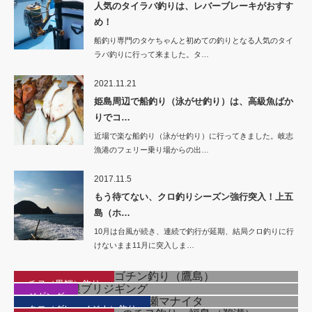
人気のタイラバ釣りは、レバーブレーキがおすす
め！
船釣り専門のタケちゃんと初めての釣りとなる人気のタイ
ラバ釣りに行って来ました。タ…
2021.11.21
姫島周辺で船釣り（泳がせ釣り）は、高級魚ばか
りでコ…
近場で楽な船釣り（泳がせ釣り）に行ってきました。岐志
漁港のフェリー乗り場からの出…
2017.11.5
もう待てない、クロ釣りシーズン強行突入！上五
島（ホ…
10月は台風が続き、連続で釣行が延期、結局クロ釣りに行
けないまま11月に突入しま…
食い渋りに苦戦、GWの古志岐三礁（北東のカド）釣行
盆休み、大雨のダゴチン釣り（鷹島）
七里ヶ曽根ブリジギング
クロ（グレ・メジナ）釣り
チヌ（黒鯛）釣り
磯クロ上昇気配！？黒母瀬マナイタ
ジギング
GW（こどもの日）のチヌ釣り、福島（鵜瀬）
クロ（グレ・メジナ）釣り