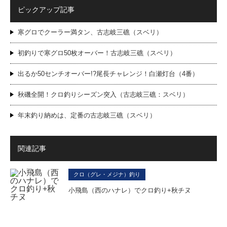
ピックアップ記事
寒グロでクーラー満タン、古志岐三礁（スベリ）
初釣りで寒グロ50枚オーバー！古志岐三礁（スベリ）
出るか50センチオーバー!?尾長チャレンジ！白瀬灯台（4番）
秋磯全開！クロ釣りシーズン突入（古志岐三礁：スベリ）
年末釣り納めは、定番の古志岐三礁（スベリ）
関連記事
クロ（グレ・メジナ）釣り
小飛島（西のハナレ）でクロ釣り+秋チヌ