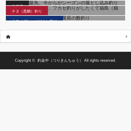
まだまだ磯は暑い、フカセ釣りがしたくて福島（鵜瀬）でチヌ狙
その他
い
チヌ（黒鯛）釣り
梅雨グロ終盤戦、激アツ尾長の数釣り
クロ（グレ・メジナ）釣り
Copyright ©
釣金中（つりきんちゅう）
All rights reserved.