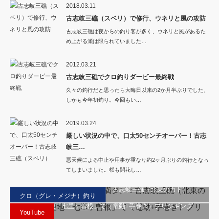
2018.03.11
古志岐三礁（スベリ）で修行、ウネリと風の攻防
古志岐三礁は夜からの釣り客が多く、ウネリと風があるた
め上がる瀬は限られていました…
2012.03.21
古志岐三礁でクロ釣りダービー最終戦
久々の釣行だと思ったら大晦日以来の2か月半ぶりでした、
しかも今年初釣り。今回もい…
2019.03.24
厳しい状況の中で、口太50センチオーバー！古志
岐三…
悪天候による中止や用事が重なり約2ヶ月ぶりの釣行となっ
てしまいました。桜も開花し…
年末釣り納めでクーラー満タン：古志岐三礁（北東のカド）
クロ（グレ・メジナ）釣り
玄関灘の聖地「七里ヶ曽根」で（電動+手巻き）ブリジギング
YouTube
狙いは高級魚、今からがシーズンの落とし込み釣り