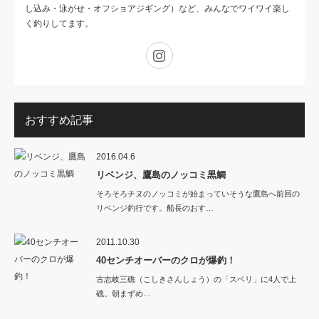
し込み・泳がせ・オフショアジギング）など、みんなでワイワイ楽し
く釣りしてます。
Instagram
おすすめ記事
2016.04.6
リベンジ、鷹島のノッコミ黒鯛
そろそろチヌのノッコミが始まっていそうな鷹島へ前回の
リベンジ釣行です。船長のおす…
2011.10.30
40センチオーバーのクロが爆釣！
古志岐三礁（こしきさんしょう）の「スベリ」に4人で上
礁。朝まずめ…