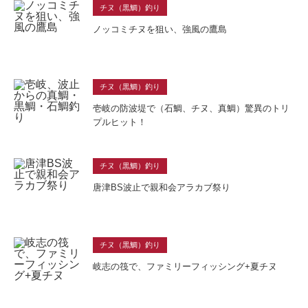
チヌ（黒鯛）釣り
ノッコミチヌを狙い、強風の鷹島
チヌ（黒鯛）釣り
壱岐の防波堤で（石鯛、チヌ、真鯛）驚異のトリ
プルヒット！
チヌ（黒鯛）釣り
唐津BS波止で親和会アラカブ祭り
チヌ（黒鯛）釣り
岐志の筏で、ファミリーフィッシング+夏チヌ