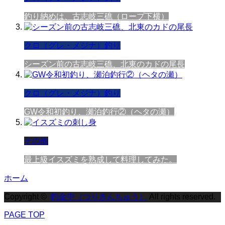
釣り納めは、古志岐三礁（ロープ下横）
クロ（グレ・メジナ）釣り
シーズン前の古志岐三礁、北東のカドの尾長
クロ（グレ・メジナ）釣り
GW令和初釣り、瀬泊釣行②（ヘタの瀬）
その他
最上級イスズミを熟成して料理してみた。
ホーム
Copyright ©
釣金中（つりきんちゅう）
All rights reserved.
PAGE TOP