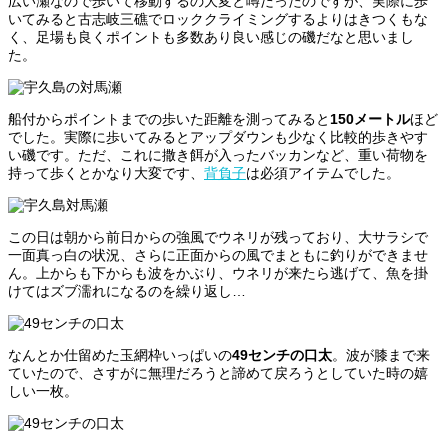
広い瀬なので歩いて移動するの大変と噂だったのですが、実際に歩
いてみると古志岐三礁でロッククライミングするよりはきつくもな
く、足場も良くポイントも多数あり良い感じの磯だなと思いまし
た。
船付からポイントまでの歩いた距離を測ってみると
150メートル
ほど
でした。実際に歩いてみるとアップダウンも少なく比較的歩きやす
い磯です。ただ、これに撒き餌が入ったバッカンなど、重い荷物を
持って歩くとかなり大変です、
背負子
は必須アイテムでした。
この日は朝から前日からの強風でウネリが残っており、大サラシで
一面真っ白の状況、さらに正面からの風でまともに釣りができませ
ん。上からも下からも波をかぶり、ウネリが来たら逃げて、魚を掛
けてはズブ濡れになるのを繰り返し…
なんとか仕留めた玉網枠いっぱいの
49センチの口太
。波が膝まで来
ていたので、さすがに無理だろうと諦めて戻ろうとしていた時の嬉
しい一枚。