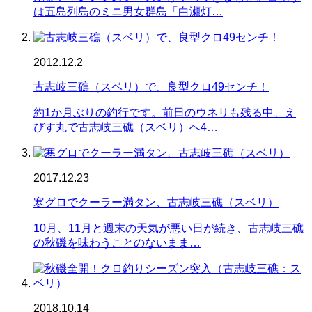
は五島列島のミニ男女群島「白瀬灯…
2012.12.2
古志岐三礁（スベリ）で、良型クロ49センチ！
約1か月ぶりの釣行です。前日のウネリも残る中、え
びす丸で古志岐三礁（スベリ）へ4…
2017.12.23
寒グロでクーラー満タン、古志岐三礁（スベリ）
10月、11月と週末の天気が悪い日が続き、古志岐三礁
の秋磯を味わうことのないまま…
2018.10.14