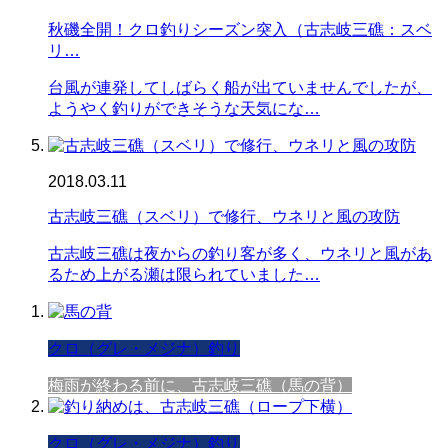
秋磯全開！クロ釣りシーズン突入（古志岐三礁：スベ
リ…
台風が連発してしばらく船が出ていませんでしたが、
ようやく釣りができそうな天気にな…
2018.03.11
古志岐三礁（スベリ）で修行、ウネリと風の攻防
古志岐三礁は夜からの釣り客が多く、ウネリと風があ
るため上がる瀬は限られていました…
クロ（グレ・メジナ）釣り
梅雨が終わる前に、古志岐三礁（馬の背）
クロ（グレ・メジナ）釣り