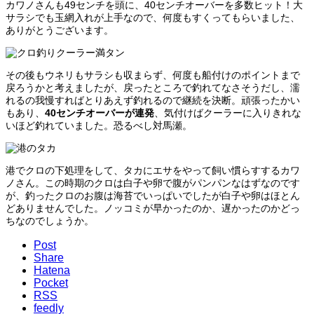
カワノさんも49センチを頭に、40センチオーバーを多数ヒット！大
サラシでも玉網入れが上手なので、何度もすくってもらいました、
ありがとうございます。
その後もウネリもサラシも収まらず、何度も船付けのポイントまで
戻ろうかと考えましたが、戻ったところで釣れてなさそうだし、濡
れるの我慢すればとりあえず釣れるので継続を決断。頑張ったかい
もあり、
40センチオーバーが連発
、気付けばクーラーに入りきれな
いほど釣れていました。恐るべし対馬瀬。
港でクロの下処理をして、タカにエサをやって飼い慣らすするカワ
ノさん。この時期のクロは白子や卵で腹がパンパンなはずなのです
が、釣ったクロのお腹は海苔でいっぱいでしたが白子や卵はほとん
どありませんでした。ノッコミが早かったのか、遅かったのかどっ
ちなのでしょうか。
Post
Share
Hatena
Pocket
RSS
feedly