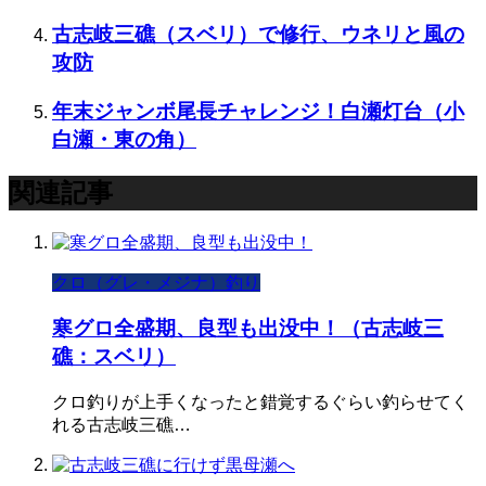
古志岐三礁（スベリ）で修行、ウネリと風の
攻防
年末ジャンボ尾長チャレンジ！白瀬灯台（小
白瀬・東の角）
関連記事
クロ（グレ・メジナ）釣り
寒グロ全盛期、良型も出没中！（古志岐三
礁：スベリ）
クロ釣りが上手くなったと錯覚するぐらい釣らせてく
れる古志岐三礁…