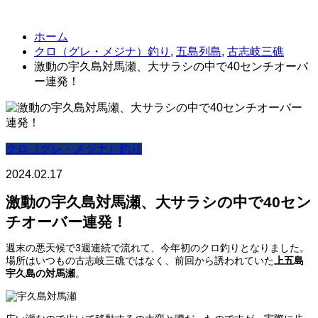
ホーム
クロ（グレ・メジナ）釣り
,
五島列島
,
古志岐三礁
激動の宇久島対馬瀬、大サラシの中で40センチオーバ
ー連発！
クロ（グレ・メジナ）釣り
2024.02.17
激動の宇久島対馬瀬、大サラシの中で40セン
チオーバー連発！
週末の悪天候で3週連続で流れて、今年初のクロ釣りとなりました。
場所はいつもの古志岐三礁ではなく、前回から誘われていた
上五島
宇久島の対馬瀬
。