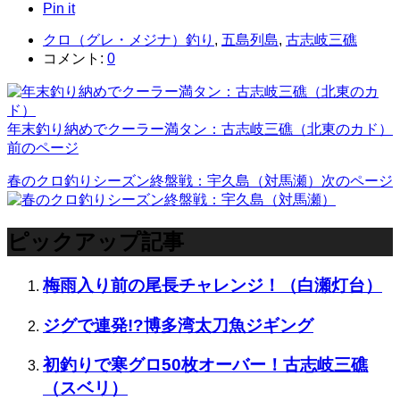
Pin it
クロ（グレ・メジナ）釣り
,
五島列島
,
古志岐三礁
コメント:
0
年末釣り納めでクーラー満タン：古志岐三礁（北東のカド）
前のページ
春のクロ釣りシーズン終盤戦：宇久島（対馬瀬）
次のページ
ピックアップ記事
梅雨入り前の尾長チャレンジ！（白瀬灯台）
ジグで連発!?博多湾太刀魚ジギング
初釣りで寒グロ50枚オーバー！古志岐三礁
（スベリ）