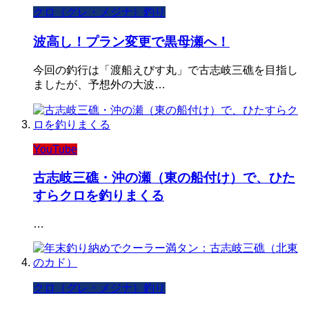
クロ（グレ・メジナ）釣り
波高し！プラン変更で黒母瀬へ！
今回の釣行は「渡船えびす丸」で古志岐三礁を目指し
ましたが、予想外の大波…
YouTube
古志岐三礁・沖の瀬（東の船付け）で、ひた
すらクロを釣りまくる
…
クロ（グレ・メジナ）釣り