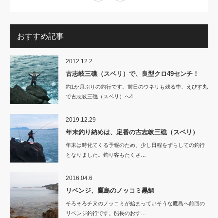
おすすめ記事
2012.12.2
古志岐三礁（スベリ）で、良型クロ49センチ！
約1か月ぶりの釣行です。前日のウネリも残る中、えびす丸
で古志岐三礁（スベリ）へ4…
2019.12.29
年末釣り納めは、定番の古志岐三礁（スベリ）
年末は時化てくる予報のため、少し日程をずらしての釣行
となりました。釣り客もたくさ…
2016.04.6
リベンジ、鷹島のノッコミ黒鯛
そろそろチヌのノッコミが始まっていそうな鷹島へ前回の
リベンジ釣行です。船長のおす…