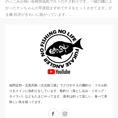
のっこみが熱い長崎県福島で久々のチヌ釣りです。一緒の磯に上
がったケンちゃんが早速朝まずめでチヌをヒットさせてます。が
ま磯 枯冴がきれいに曲がっています。…
福岡近郊～五島列島（古志岐三礁）でクロやチヌの磯釣り・フカセ釣
りをメインに魚釣りをしています。船釣り（落とし込み・ジギング・
タイラバ）などもたまにやってます。基本は釣って楽しい、食べて美
味しい魚を狙ってます。
Facebook
Instagram