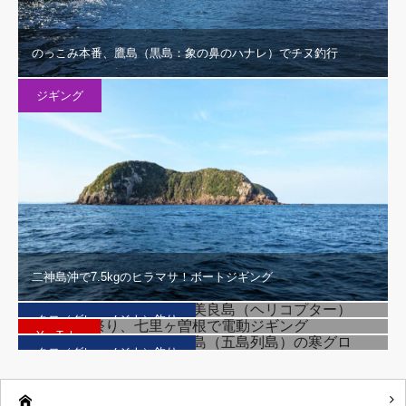
のっこみ本番、鷹島（黒島：象の鼻のハナレ）でチヌ釣行
ジギング
二神島沖で7.5kgのヒラマサ！ボートジギング
腹パンパンの良型クロ、美良島（ヘリコプター）
春のヤズ祭り、七里ヶ曽根で電動ジギング
クロ（グレ・メジナ）釣り
厳しいウネリの中、野崎島（五島列島）の寒グロ
YouTube
クロ（グレ・メジナ）釣り