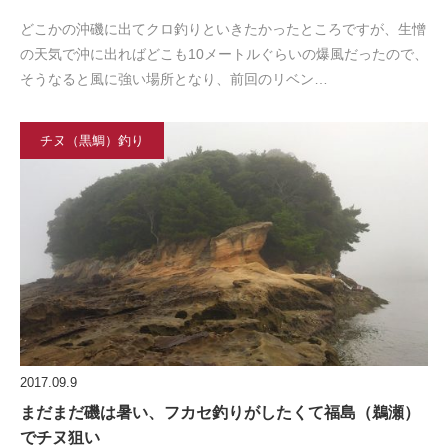
どこかの沖磯に出てクロ釣りといきたかったところですが、生憎
の天気で沖に出ればどこも10メートルぐらいの爆風だったので、
そうなると風に強い場所となり、前回のリベン…
チヌ（黒鯛）釣り
2017.09.9
まだまだ磯は暑い、フカセ釣りがしたくて福島（鵜瀬）
でチヌ狙い