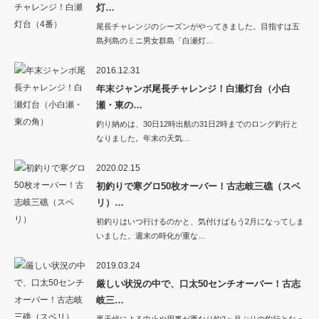
灯…
尾長チャレンジのシーズンがやってきました。目指すは五
島列島のミニ男女群島「白瀬灯…
2016.12.31
年末ジャンボ尾長チャレンジ！白瀬灯台（小白
瀬・東の…
釣り納めは、30日12時出航の31日2時までのロング釣行と
なりました。年末の天気…
2020.02.15
初釣りで寒グロ50枚オーバー！古志岐三礁（スベ
リ）…
初釣りはいつ行けるのかと、気付けばもう2月になってしま
いました。週末の時化が重な…
2019.03.24
厳しい状況の中で、口太50センチオーバー！古志
岐三…