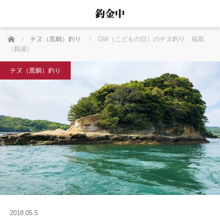
ホーム
チヌ（黒鯛）釣り
GW（こどもの日）のチヌ釣り、福島
（鵜瀬）
チヌ（黒鯛）釣り
2018.05.5