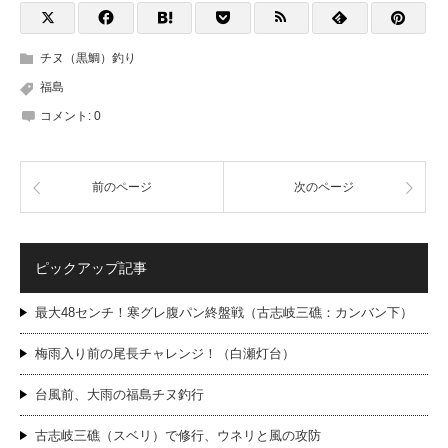
チヌ（黒鯛）釣り
福島
コメント:
0
前のページ
次のページ
ピックアップ記事
最大48センチ！寒グレ腹パン終盤戦（古志岐三礁：カンバン下）
梅雨入り前の尾長チャレンジ！（白瀬灯台）
台風前、大雨の福島チヌ釣行
古志岐三礁（スベリ）で修行、ウネリと風の攻防