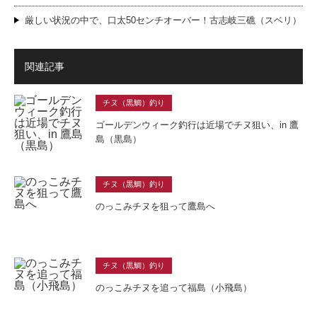
厳しい状況の中で、口太50センチオーバー！古志岐三礁（スベリ）
関連記事
チヌ（黒鯛）釣り
ゴールデンウィーク釣行は近場でチヌ狙い、in 鷹
島（黒島）
チヌ（黒鯛）釣り
のっこみチヌを狙って鷹島へ
チヌ（黒鯛）釣り
のっこみチヌを追って福島（小飛島）