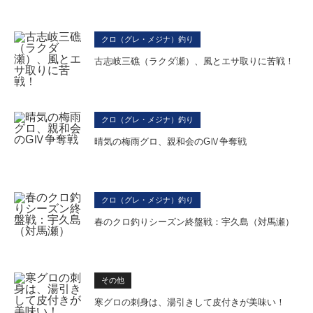
クロ（グレ・メジナ）釣り
古志岐三礁（ラクダ瀬）、風とエサ取りに苦戦！
クロ（グレ・メジナ）釣り
晴気の梅雨グロ、親和会のGⅣ争奪戦
クロ（グレ・メジナ）釣り
春のクロ釣りシーズン終盤戦：宇久島（対馬瀬）
その他
寒グロの刺身は、湯引きして皮付きが美味い！