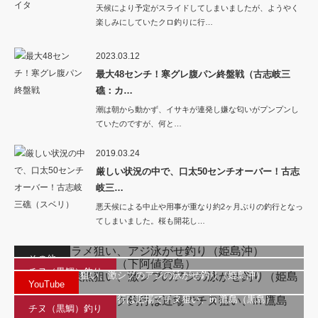
天候により予定がスライドしてしまいましたが、ようやく
楽しみにしていたクロ釣りに行…
2023.03.12
最大48センチ！寒グレ腹パン終盤戦（古志岐三
礁：カ…
潮は朝から動かず、イサキが連発し嫌な匂いがプンプンし
ていたのですが、何と…
2019.03.24
厳しい状況の中で、口太50センチオーバー！古志
岐三…
悪天候による中止や用事が重なり約2ヶ月ぶりの釣行となっ
てしまいました。桜も開花し…
根魚・ヒラメ狙い、アジ泳がせ釣り（姫島沖）
春季懇親釣り大会（下阿値賀島）
その他
チヌ（黒鯛）釣り
ヒラメ・根魚狙い、激シブのアジの泳がせ釣り（姫島沖）
YouTube
ゴールデンウィーク釣行は近場でチヌ狙い、in 鷹島（黒島）
チヌ（黒鯛）釣り
福岡から上五島へ：絶景ラクダ瀬の激しい潮流でクロを狙う