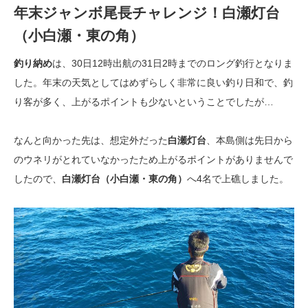
年末ジャンボ尾長チャレンジ！白瀬灯台
（小白瀬・東の角）
釣り納め
は、30日12時出航の31日2時までのロング釣行となりま
した。年末の天気としてはめずらしく非常に良い釣り日和で、釣
り客が多く、上がるポイントも少ないということでしたが…
なんと向かった先は、想定外だった
白瀬灯台
、本島側は先日から
のウネリがとれていなかったため上がるポイントがありませんで
したので、
白瀬灯台（小白瀬・東の角）
へ4名で上礁しました。