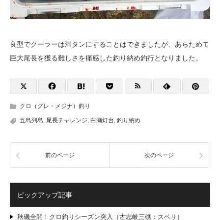
良型でクーラーは満タンにすることはできましたが、あらためて
巨大尾長を獲る難しさを痛感した釣り納め釣行となりました。
クロ（グレ・メジナ）釣り
五島列島
,
尾長チャレンジ
,
白瀬灯台
,
釣り納め
前のページ
次のページ
ピックアップ記事
秋磯全開！クロ釣りシーズン突入（古志岐三礁：スベリ）