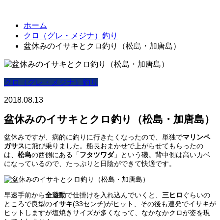
ホーム
クロ（グレ・メジナ）釣り
盆休みのイサキとクロ釣り（松島・加唐島）
クロ（グレ・メジナ）釣り
2018.08.13
盆休みのイサキとクロ釣り（松島・加唐島）
盆休みですが、病的に釣りに行きたくなったので、単独で
マリンペ
ガサス
に飛び乗りました。船長おまかせで上がらせてもらったの
は、
松島
の西側にある「
フタツワダ
」という磯。背中側は高いカベ
になっているので、たっぷりと日陰ができて快適です。
早速手前から
全遊動
で仕掛けを入れ込んでいくと、
三ヒロ
ぐらいの
ところで良型の
イサキ
(33センチ)がヒット、その後も連発でイサキが
ヒットしますが塩焼きサイズが多くなって、なかなかクロが姿を現