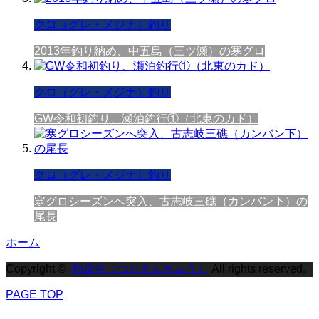
クロ（グレ・メジナ）釣り
2013年釣り納め、中五島（三ツ瀬）の寒グロ
クロ（グレ・メジナ）釣り
GW令和初釣り、瀬泊釣行①（北東のカド）
クロ（グレ・メジナ）釣り
寒グロシーズンへ突入、古志岐三礁（カンバン下）の
尾長
ホーム
Copyright ©
釣金中（つりきんちゅう）
All rights reserved.
PAGE TOP