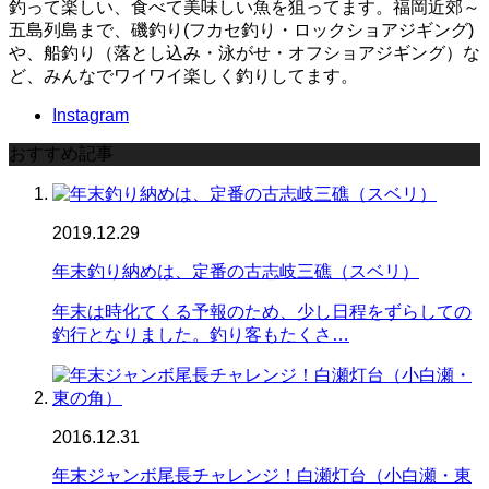
釣って楽しい、食べて美味しい魚を狙ってます。福岡近郊～
五島列島まで、磯釣り(フカセ釣り・ロックショアジギング)
や、船釣り（落とし込み・泳がせ・オフショアジギング）な
ど、みんなでワイワイ楽しく釣りしてます。
Instagram
おすすめ記事
2019.12.29
年末釣り納めは、定番の古志岐三礁（スベリ）
年末は時化てくる予報のため、少し日程をずらしての
釣行となりました。釣り客もたくさ…
2016.12.31
年末ジャンボ尾長チャレンジ！白瀬灯台（小白瀬・東