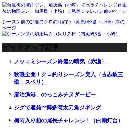
台風
後の梅雨グレ、加唐島（小崎）で尾長チャレンジ
前のページ
シーズン前の加唐島クロ釣り釣行（南風崎3番・小崎）
次の
ページ
ピックアップ記事
ノッコミシーズン終盤の晴気（赤瀬）
秋磯全開！クロ釣りシーズン突入（古志岐三
礁：スベリ）
唐泊漁港、のっこみチヌダービー
ジグで連発!?博多湾太刀魚ジギング
梅雨入り前の尾長チャレンジ！（白瀬灯台）