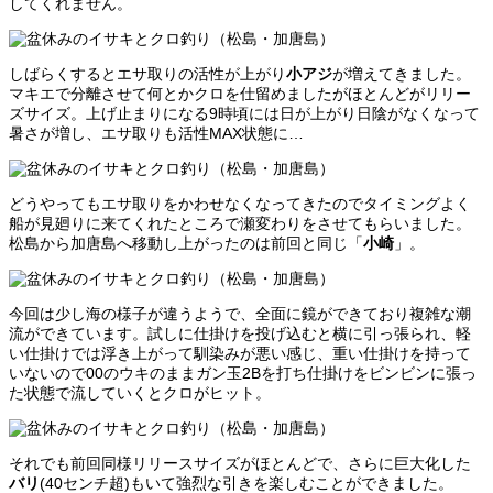
してくれません。
しばらくするとエサ取りの活性が上がり
小アジ
が増えてきました。
マキエで分離させて何とかクロを仕留めましたがほとんどがリリー
ズサイズ。上げ止まりになる9時頃には日が上がり日陰がなくなって
暑さが増し、エサ取りも活性MAX状態に…
どうやってもエサ取りをかわせなくなってきたのでタイミングよく
船が見廻りに来てくれたところで瀬変わりをさせてもらいました。
松島から加唐島へ移動し上がったのは前回と同じ「
小崎
」。
今回は少し海の様子が違うようで、全面に鏡ができており複雑な潮
流ができています。試しに仕掛けを投げ込むと横に引っ張られ、軽
い仕掛けでは浮き上がって馴染みが悪い感じ、重い仕掛けを持って
いないので00のウキのままガン玉2Bを打ち仕掛けをビンビンに張っ
た状態で流していくとクロがヒット。
それでも前回同様リリースサイズがほとんどで、さらに巨大化した
バリ
(40センチ超)もいて強烈な引きを楽しむことができました。