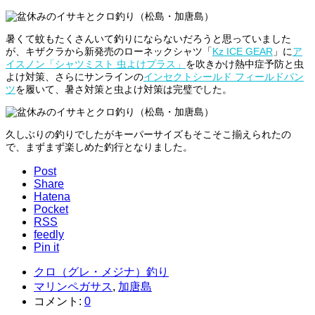
暑くて蚊もたくさんいて釣りにならないだろうと思っていました
が、キザクラから新発売のローネックシャツ「
Kz ICE GEAR
」に
ア
イスノン「シャツミスト 虫よけプラス」
を吹きかけ熱中症予防と虫
よけ対策、さらにサンラインの
インセクトシールド フィールドパン
ツ
を履いて、暑さ対策と虫よけ対策は完璧でした。
久しぶりの釣りでしたがキーパーサイズもそこそこ揃えられたの
で、まずまず楽しめた釣行となりました。
Post
Share
Hatena
Pocket
RSS
feedly
Pin it
クロ（グレ・メジナ）釣り
マリンペガサス
,
加唐島
コメント:
0