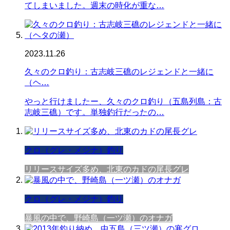
てしまいました。週末の時化が重な…
2023.11.26
久々のクロ釣り：古志岐三礁のレジェンドと一緒に
（ヘ…
やっと行けましたー、久々のクロ釣り（五島列島：古
志岐三礁）です。単独釣行だったの…
クロ（グレ・メジナ）釣り
リリースサイズ多め、北東のカドの尾長グレ
クロ（グレ・メジナ）釣り
暴風の中で、野崎島（一ツ瀬）のオナガ