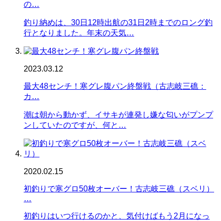
の…
釣り納めは、30日12時出航の31日2時までのロング釣
行となりました。年末の天気…
2023.03.12
最大48センチ！寒グレ腹パン終盤戦（古志岐三礁：
カ…
潮は朝から動かず、イサキが連発し嫌な匂いがプンプ
ンしていたのですが、何と…
2020.02.15
初釣りで寒グロ50枚オーバー！古志岐三礁（スベリ）
…
初釣りはいつ行けるのかと、気付けばもう2月になっ