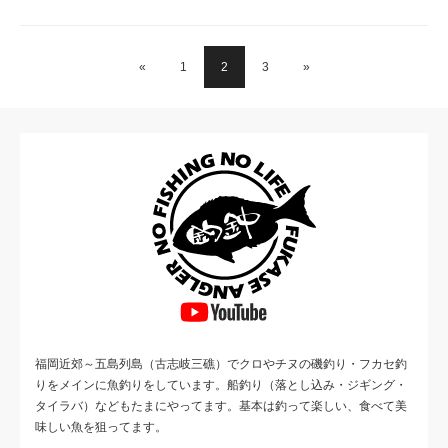
«
1
2
3
»
福岡近郊～五島列島（古志岐三礁）でクロやチヌの磯釣り・フカセ釣
りをメインに魚釣りをしています。船釣り（落とし込み・ジギング・
タイラバ）などもたまにやってます。基本は釣って楽しい、食べて美
味しい魚を狙ってます。