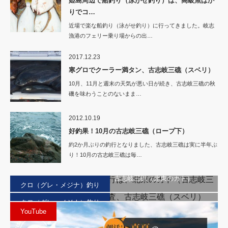
姫島周辺で船釣り（泳がせ釣り）は、高級魚ばか
りでコ…
近場で楽な船釣り（泳がせ釣り）に行ってきました。岐志
漁港のフェリー乗り場からの出…
2017.12.23
寒グロでクーラー満タン、古志岐三礁（スベリ）
10月、11月と週末の天気が悪い日が続き、古志岐三礁の秋
磯を味わうことのないまま…
2012.10.19
好釣果！10月の古志岐三礁（ロープ下）
約2か月ぶりの釣行となりました、古志岐三礁は実に半年ぶ
り！10月の古志岐三礁は毎…
ゴールデンウィーク釣行1日目、古志岐三礁（北東のカド）
クロ（グレ・メジナ）釣り
シーズン前のクロ釣り調査、古志岐三礁（スベリ）
クロ（グレ・メジナ）釣り
YouTube