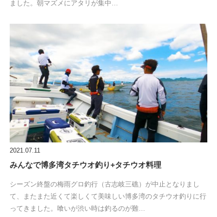
ました。朝マズメにアタリが集中…
2021.07.11
みんなで博多湾タチウオ釣り+タチウオ料理
シーズン終盤の梅雨グロ釣行（古志岐三礁）が中止となりまし
て、またまた近くて楽しくて美味しい博多湾のタチウオ釣りに行
ってきました。喰いが渋い時は釣るのが難…