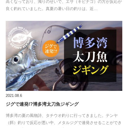
高くなっており、濁りのせいで、エサ（キビナゴ）の方が反応が
良く釣れていました。真夏の暑い日の釣りは、近…
2021.08.6
ジグで連発!?博多湾太刀魚ジギング
博多湾の夏の風物詩、タチウオ釣りに行ってきました。テンヤ
（餌）釣りで反応が悪い中、メタルジグで連発させることができ