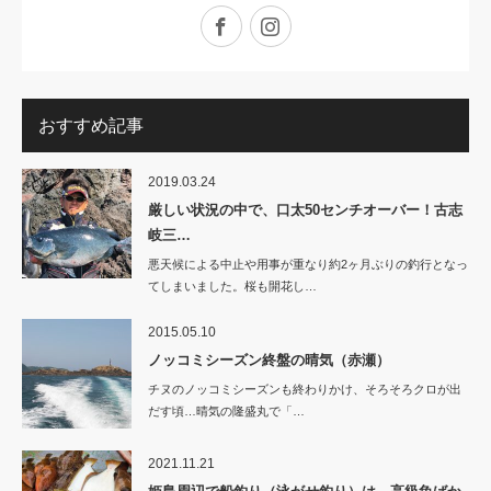
Facebook
Instagram
おすすめ記事
2019.03.24
厳しい状況の中で、口太50センチオーバー！古志
岐三…
悪天候による中止や用事が重なり約2ヶ月ぶりの釣行となっ
てしまいました。桜も開花し…
2015.05.10
ノッコミシーズン終盤の晴気（赤瀬）
チヌのノッコミシーズンも終わりかけ、そろそろクロが出
だす頃…晴気の隆盛丸で「…
2021.11.21