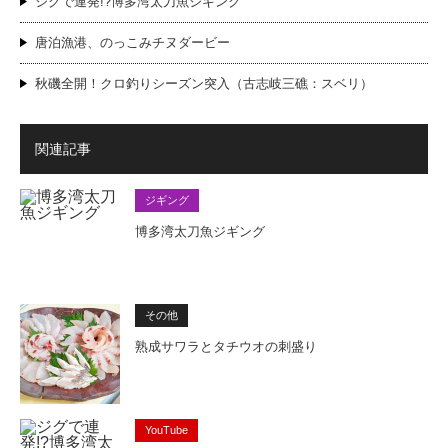
ジグで連発!?博多湾太刀魚ジギング
唐泊漁港、のっこみチヌダービー
秋磯全開！クロ釣りシーズン突入（古志岐三礁：スベリ）
関連記事
ジギング
博多湾太刀魚ジギング
その他
熟成サワラとタチウオの刺盛り
YouTube