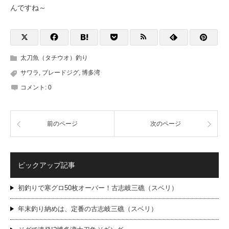
んですね～
太刀魚（タチウオ）釣り
サワラ
,
ブレードジグ
,
博多湾
コメント:
0
前のページ
次のページ
ピックアップ記事
初釣りで寒グロ50枚オーバー！古志岐三礁（スベリ）
年末釣り納めは、定番の古志岐三礁（スベリ）