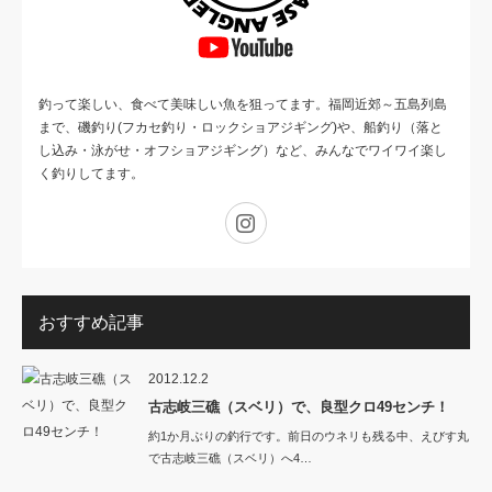
釣って楽しい、食べて美味しい魚を狙ってます。福岡近郊～五島列島
まで、磯釣り(フカセ釣り・ロックショアジギング)や、船釣り（落と
し込み・泳がせ・オフショアジギング）など、みんなでワイワイ楽し
く釣りしてます。
Instagram
おすすめ記事
2012.12.2
古志岐三礁（スベリ）で、良型クロ49センチ！
約1か月ぶりの釣行です。前日のウネリも残る中、えびす丸
で古志岐三礁（スベリ）へ4…