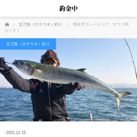
ホーム
太刀魚（タチウオ）釣り
博多湾ブレードジグ、サワラ95
センチ！
太刀魚（タチウオ）釣り
2021.12.15