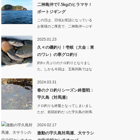
二神島沖で7.5kgのヒラマサ！
ボートジギング
この日は、日頃お世話になっている
お客様のご厚意で、二神島沖へジギ
ング釣行に出かけ…
2025.01.23
久々の磯釣り！壱岐（大金：東
のワレ）の寒グロ釣り
約9ヶ月ぶりのクロ釣りとなりまし
た。しかも今回は、五島列島ではな
く壱岐へ釣行。渡…
2024.03.31
春のクロ釣りシーズン終盤戦：
宇久島（対馬瀬）
クロ釣りも終盤となってしまいまし
たが、前回好釣だった宇久島の対馬
瀬へ行ってきまし…
2024.02.17
激動の宇久島対馬瀬、大サラシ