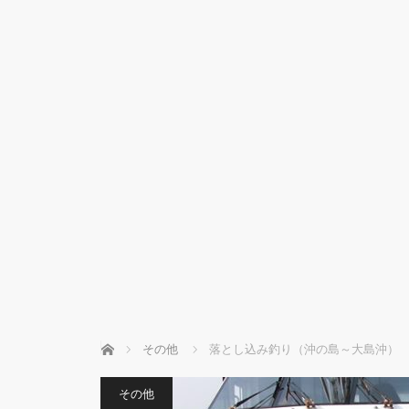
ホーム
その他
落とし込み釣り（沖の島～大島沖）
その他