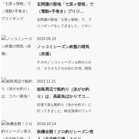
玄関灘の聖地「七里ヶ曽根」で
（電動+手巻き）ブリジ…
玄関灘の聖地「七里ヶ曽根」で、ブ
リジギングをしてきました。ジギン
グは手巻…
2015.05.10
ノッコミシーズン終盤の晴気
（赤瀬）
チヌのノッコミシーズンも終わりか
け、そろそろクロが出だす頃…晴気
の隆盛丸で「…
2021.11.21
姫島周辺で船釣り（泳がせ釣
り）は、高級魚ばかりでコ…
近場で楽な船釣り（泳がせ釣り）に
行ってきました。岐志漁港のフェリ
ー乗り場からの出…
2018.10.14
秋磯全開！クロ釣りシーズン突
入（古志岐三礁：スベリ…