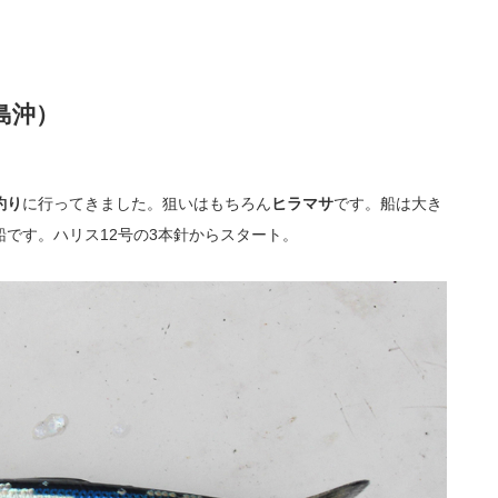
島沖）
釣り
に行ってきました。狙いはもちろん
ヒラマサ
です。船は大き
です。ハリス12号の3本針からスタート。