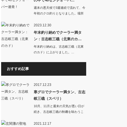
の中で40センチオーバ…
週末の悪天候で3週連続で流れて、今
年初のクロ釣りとなりました。場所
はいつもの古志…
2023.12.30
年末釣り納めでクーラー満タ
ン：古志岐三礁（北東のカ…
年末釣り納めは、古志岐三礁（北東
のカド）に上がりました。…
おすすめ記事
2017.12.23
寒グロでクーラー満タン、古志
岐三礁（スベリ）
10月、11月と週末の天気が悪い日が
続き、古志岐三礁の秋磯を味わうこ
とのないまま…
2021.12.17